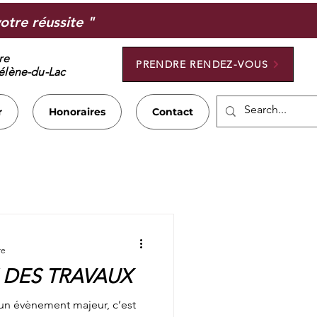
otre réussite "
are
PRENDRE RENDEZ-VOUS
Hélène-du-Lac
r
Honoraires
Contact
re
 DES TRAVAUX
 un évènement majeur, c’est