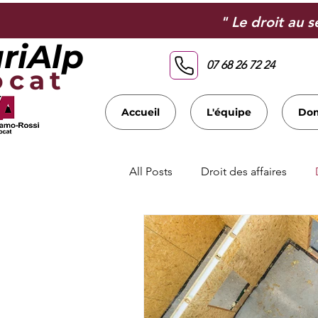
" Le droit au 
riAlp
07 68 26 72 24
ocat
Accueil
L'équipe
Dom
All Posts
Droit des affaires