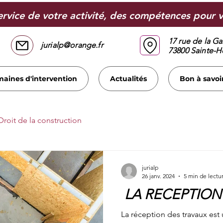
service de votre activité, des compétences pour v
17 rue de la G
jurialp@orange.fr
73800 Sainte-
aines d'intervention
Actualités
Bon à savoi
Droit de la construction
jurialp
26 janv. 2024
5 min de lectu
LA RECEPTION
La réception des travaux est